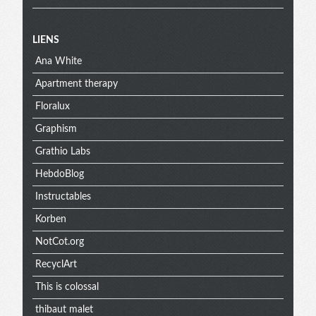
Menu
LIENS
Ana White
extra
Apartment therapy
Floralux
Graphism
Grathio Labs
HebdoBlog
Instructables
Korben
NotCot.org
RecyclArt
This is colossal
thibaut malet