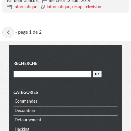
Par dom labricole,
mercredi 13 août 2014
.
Informatique
informatique
récup
télévision
Page
-
page 1 de 2
active
Menu
RECHERCHE
CATÉGORIES
Commandes
Décoration
Détournement
Hacking