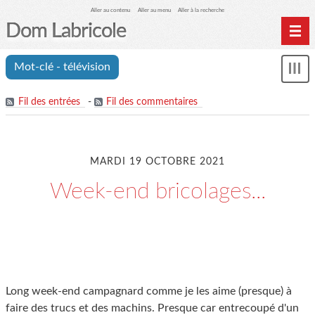
Aller au contenu
Aller au menu
Aller à la recherche
Dom Labricole
Home
Mot-clé - télévision
Affi
Archives
le
me
Fil des entrées
-
Fil des commentaires
MARDI 19 OCTOBRE 2021
Week-end bricolages...
Long week-end campagnard comme je les aime (presque) à
faire des trucs et des machins. Presque car entrecoupé d'un