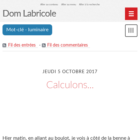
Aller au contenu
Aller au menu
Aller à la recherche
Dom Labricole
Home
Mot-clé - luminaire
Affi
Archives
le
me
Fil des entrées
-
Fil des commentaires
JEUDI 5 OCTOBRE 2017
Calculons...
Hier matin, en allant au boulot, je vois à côté de la benne à