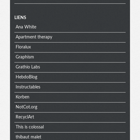
Menu
LIENS
Ana White
extra
Apartment therapy
Floralux
Graphism
Grathio Labs
HebdoBlog
Instructables
Korben
NotCot.org
RecyclArt
This is colossal
thibaut malet