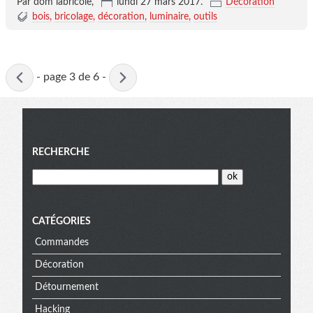
Par dom labricole,
lundi 27 mars 2017
.
Décoration
bois
bricolage
décoration
luminaire
outils
Page
-
page 3 de 6 -
active
Menu
RECHERCHE
CATÉGORIES
Commandes
Décoration
Détournement
Hacking