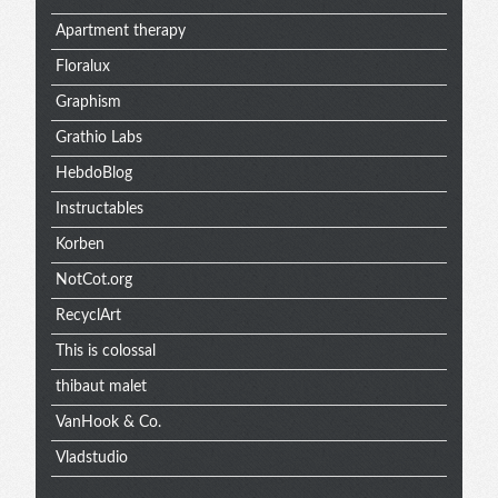
extra
Apartment therapy
Floralux
Graphism
Grathio Labs
HebdoBlog
Instructables
Korben
NotCot.org
RecyclArt
This is colossal
thibaut malet
VanHook & Co.
Vladstudio