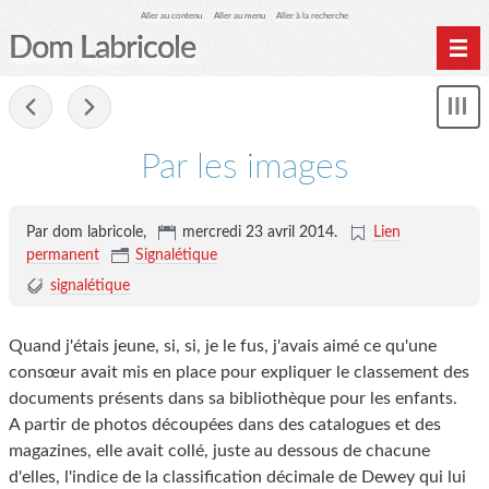
Aller au contenu
Aller au menu
Aller à la recherche
Dom Labricole
Home
-
Affi
Archives
le
me
Par les images
Par dom labricole,
mercredi 23 avril 2014
.
Lien
permanent
Signalétique
signalétique
Quand j'étais jeune, si, si, je le fus, j'avais aimé ce qu'une
consœur avait mis en place pour expliquer le classement des
documents présents dans sa bibliothèque pour les enfants.
A partir de photos découpées dans des catalogues et des
magazines, elle avait collé, juste au dessous de chacune
d'elles, l'indice de la classification décimale de Dewey qui lui