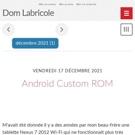
Aller au contenu
Aller au menu
Aller à la recherche
Dom Labricole
Home
- décembre 2021 -
Affi
Archives
le
décembre 2021
(1)
me
VENDREDI 17 DÉCEMBRE 2021
Android Custom ROM
M'avait été donnée il y a des années par mon beau-frère une
tablette Nexus 7 2012 Wi-Fi qui ne fonctionnait plus très